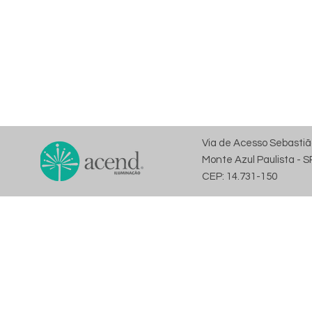
Via de Acesso Sebastiã
Monte Azul Paulista - S
CEP: 14.731-150