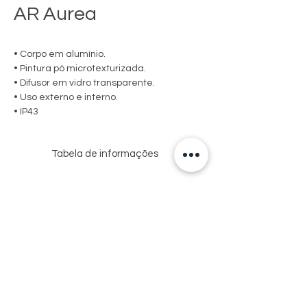
AR Aurea
• Corpo em alumínio.
• Pintura pó microtexturizada.
• Difusor em vidro transparente.
• Uso externo e interno.
• IP43
Tabela de informações
USO
MEDIDA
LÂMPADAS
SOQUETE
CXAXP (MM)
E
POTÊNCIA
MAX.
EXT
110X110X100
HALOPIN
1XG9
Via de Acesso Sebastião Fioreze, 150-162
/
25W / LED
- Centro
INT
Monte Azul Paulista - SP