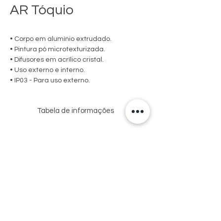
AR Tóquio
• Corpo em alumínio extrudado.
• Pintura pó microtexturizada.
• Difusores em acrílico cristal.
• Uso externo e interno.
• IP03 - Para uso externo.
Tabela de informações
USO
MEDIDA
LÂMPADAS
SOQUETE
CXAXP (MM)
E
POTÊNCIA
MAX.
EXT
76X165X91
HALOPIN
1XG9
Via de Acesso Sebastião Fioreze, 150-162
/
25W / LED
- Centro
INT
Monte Azul Paulista - SP