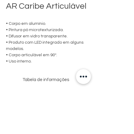
AR Caribe Articulável
• Corpo em alumínio.
• Pintura pó microtexturizada.
• Difusor em vidro transparente.
• Produto com LED integrado em alguns
modelos.
• Corpo articulável em 90º.
• Uso interno.
Tabela de informações
USO
LED
MEDIDA
CXAXP
(MM)
INTERNO
-
110X61X188
1XR7S LED - 78MM
Via de Acesso Sebastião Fioreze, 150-162