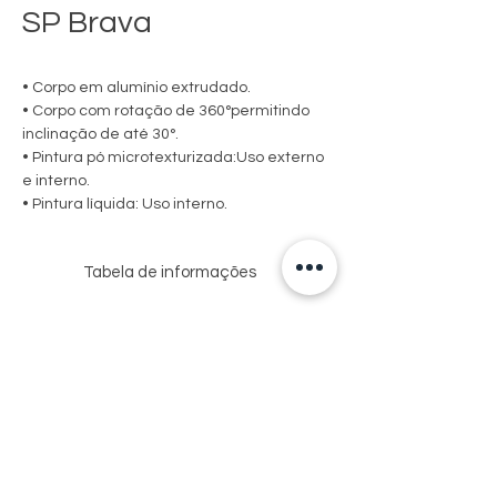
SP Brava
• Corpo em alumínio extrudado.
• Corpo com rotação de 360°permitindo
inclinação de até 30°.
• Pintura pó microtexturizada:Uso externo
e interno.
• Pintura líquida: Uso interno.
Tabela de informações
*CORES PARA USO INTERNO
USO
MEDIDA
LÂMPADAS
SOQUETE
CXAXP (MM)
E
POTENCIA
MAX.
Via de Acesso Sebastião Fioreze, 150-162
EXT
51X51X131
MINI DIC.
1XGU10
- Centro
/
50W / LED