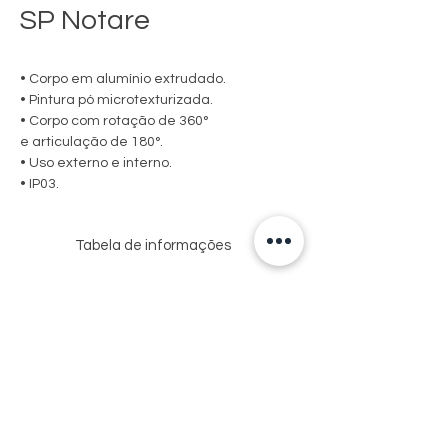
SP Notare
• Corpo em alumínio extrudado.
• Pintura pó microtexturizada.
• Corpo com rotação de 360°
e articulação de 180°.
• Uso externo e interno.
• IP03.
Tabela de informações
USO
MODELO
MEDIDA
LÂMPADAS
CXAXP (MM)
E
POTENCIA
MAX.
EXT
01
105X106X51
MINI DIC.
Via de Acesso Sebastião Fioreze, 150-162
/
50W / LED
- Centro
INT