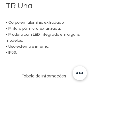
TR Una
• Corpo em alumínio extrudado.
• Pintura pó microtexturizada.
• Produto com LED integrado em alguns
modelos.
• Uso externo e interno.
• IP03.
Tabela de Informações
MEDIDA
LÂMPADAS
SOQUETE
C X A X P (MM)
E
POTÊNCIA
MÁX.
93X500X130
HALOPIN
1XG9
07639
Via de Acesso Sebastião Fioreze, 150-162
25W/LED