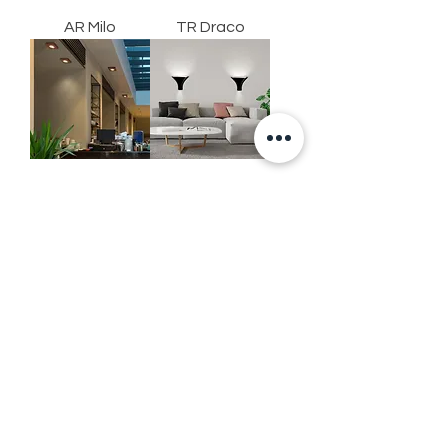
AR Milo
TR Draco
PS Luiza
AR Graal
AR Milca 2
AR Fobus